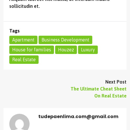
sollicitudin et.
Tags
Apartment
Business Development
House for families
Houzez
Luxury
Real Estate
Next Post
The Ultimate Cheat Sheet
On Real Estate
tudepaenlima.com@gmail.com